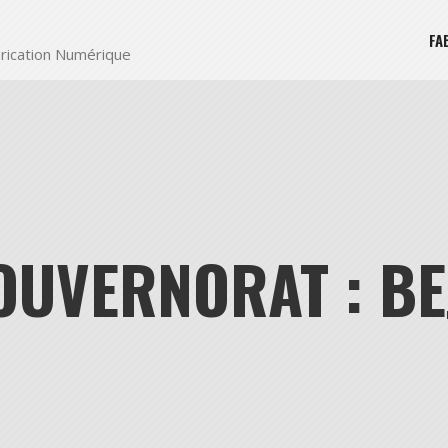
FA
rication Numérique
OUVERNORAT : BE