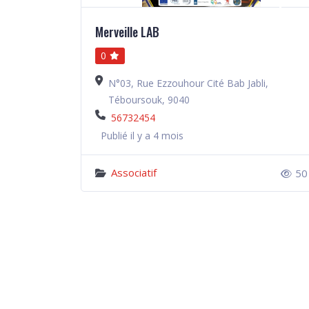
Merveille LAB
0
N°03, Rue Ezzouhour Cité Bab Jabli,
Téboursouk, 9040
56732454
Publié il y a 4 mois
Associatif
50