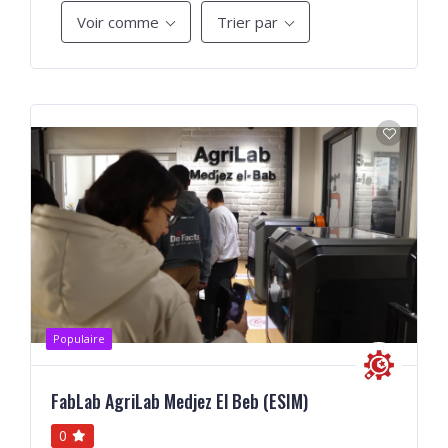
Voir comme
Trier par
Populaire
FabLab AgriLab Medjez El Beb (ESIM)
0