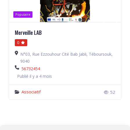
Populaire
Merveille LAB
0
N°03, Rue Ezzouhour Cité Bab Jabli, Téboursouk,
9040
56732454
Publié il y a 4 mois
Associatif
52