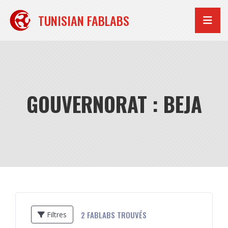
Aller
au
TUNISIAN FABLABS
contenu
GOUVERNORAT : BEJA
2
FABLABS TROUVÉS
Filtres