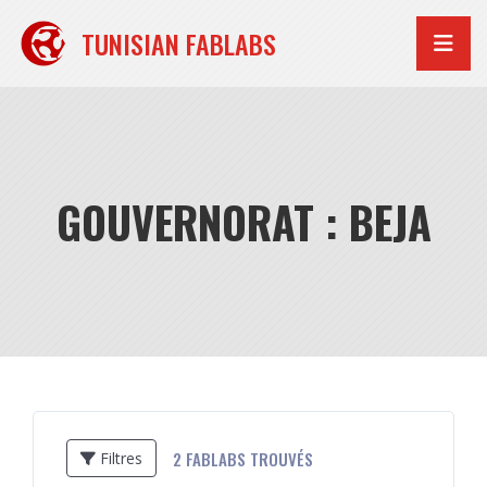
Aller
au
TUNISIAN FABLABS
contenu
GOUVERNORAT : BEJA
2
FABLABS TROUVÉS
Filtres