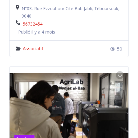
N°03, Rue Ezzouhour Cité Bab Jabli, Téboursouk,
9040
56732454
Publié il y a 4 mois
Associatif
50