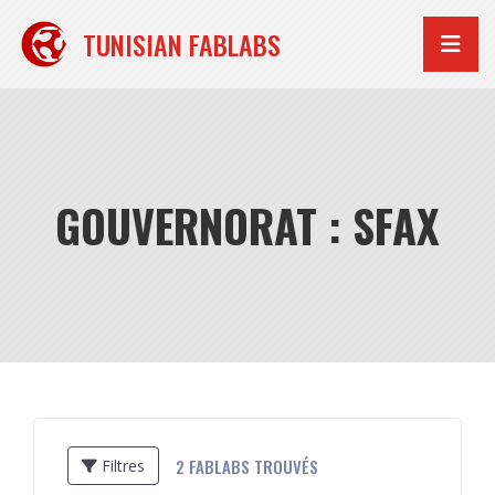
Aller
au
TUNISIAN FABLABS
contenu
GOUVERNORAT : SFAX
2
FABLABS TROUVÉS
Filtres