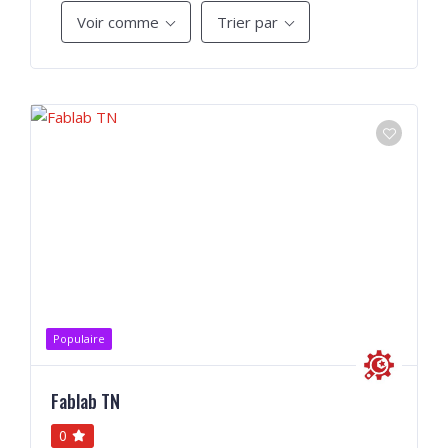
Voir comme
Trier par
Populaire
Fablab TN
0