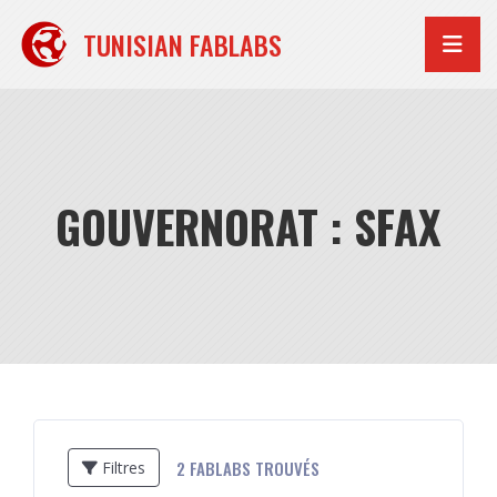
Aller
au
TUNISIAN FABLABS
contenu
GOUVERNORAT : SFAX
2
FABLABS TROUVÉS
Filtres