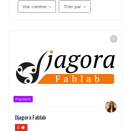
Voir comme
Trier par
Populaire
Djagora Fablab
0