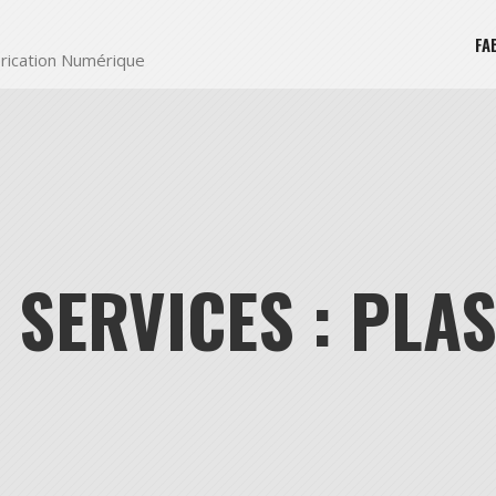
FA
rication Numérique
T SERVICES : PLA