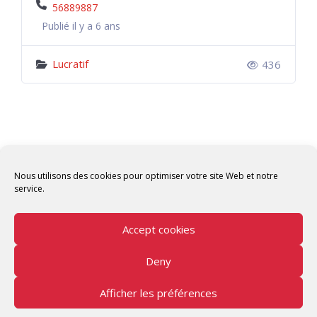
56889887
Publié il y a 6 ans
Lucratif
436
Nous utilisons des cookies pour optimiser votre site Web et notre
service.
Accept cookies
Deny
Copyright © 2026 Tunisian Fablabs Tous droits
réservés.
Afficher les préférences
Tunisian Fablabs
by OpenFab Tunisia - Powered by