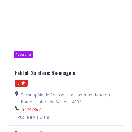
Populaire
FabLab Solidaire: Re-imagine
0
Technopôle de Sousse, cité Hammam Maarou,
Route ceinture de Sahloul, 4002
54247867
Publié il y a 5 ans