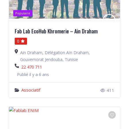
Populaire
Fab Lab EcoHub Khromerie – Ain Draham
0
Ain Draham, Délégation Aïn Draham,
Gouvernorat Jendouba, Tunisie
22 470 711
Publié il y a 6 ans
Associatif
411