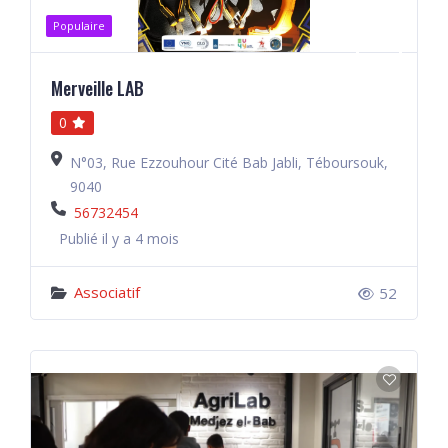
Populaire
Merveille LAB
0
N°03, Rue Ezzouhour Cité Bab Jabli, Téboursouk,
9040
56732454
Publié il y a 4 mois
Associatif
52