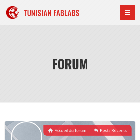
Aller
au
TUNISIAN FABLABS
contenu
FORUM
Accueil du forum
|
Posts Récents