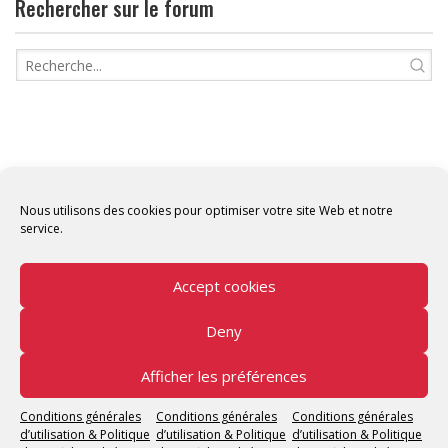
Rechercher sur le forum
Nous utilisons des cookies pour optimiser votre site Web et notre
service.
Accept cookies
Deny
Copyright © 2026 Tunisian Fablabs Tous droits
réservés.
Afficher les préférences
Tunisian Fablabs
by OpenFab Tunisia - Powered by
Conditions générales
Conditions générales
Conditions générales
WordPress
.
d’utilisation & Politique
d’utilisation & Politique
d’utilisation & Politique