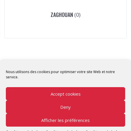
ZAGHOUAN
(0)
Nous utilisons des cookies pour optimiser votre site Web et notre
service.
Accept cookies
Deny
Copyright © 2026 Tunisian Fablabs Tous droits
réservés.
Afficher les préférences
Tunisian Fablabs
by OpenFab Tunisia - Powered by