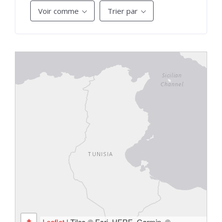
Voir comme
Trier par
+
Leaflet
| Tiles © Esri, HERE, Garmin, ©