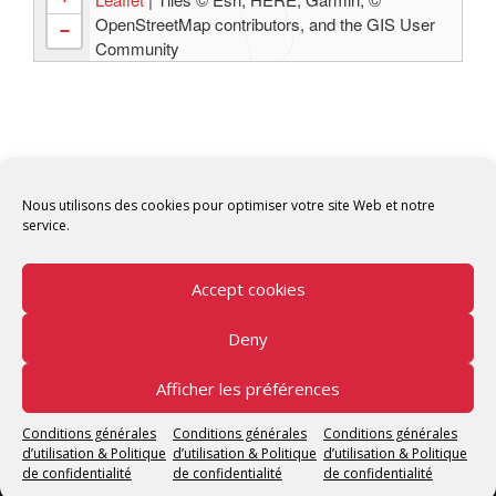
OpenStreetMap contributors, and the GIS User
−
Community
Nous utilisons des cookies pour optimiser votre site Web et notre
service.
Accept cookies
Deny
Copyright © 2026 Tunisian Fablabs Tous droits
réservés.
Afficher les préférences
Tunisian Fablabs
by OpenFab Tunisia - Powered by
Conditions générales
Conditions générales
Conditions générales
WordPress
.
d’utilisation & Politique
d’utilisation & Politique
d’utilisation & Politique
de confidentialité
de confidentialité
de confidentialité