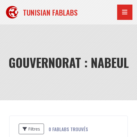
Aller
au
TUNISIAN FABLABS
contenu
GOUVERNORAT : NABEUL
0
FABLABS TROUVÉS
Filtres