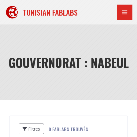
Aller
au
TUNISIAN FABLABS
contenu
GOUVERNORAT : NABEUL
0
FABLABS TROUVÉS
Filtres