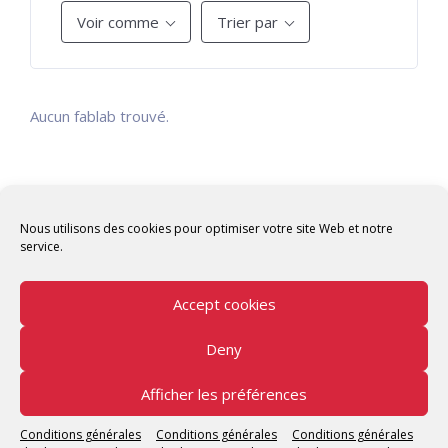
Voir comme
Trier par
Aucun fablab trouvé.
Nous utilisons des cookies pour optimiser votre site Web et notre
service.
Accept cookies
Deny
Copyright © 2026 Tunisian Fablabs Tous droits
réservés.
Afficher les préférences
Tunisian Fablabs
by OpenFab Tunisia - Powered by
Conditions générales
Conditions générales
Conditions générales