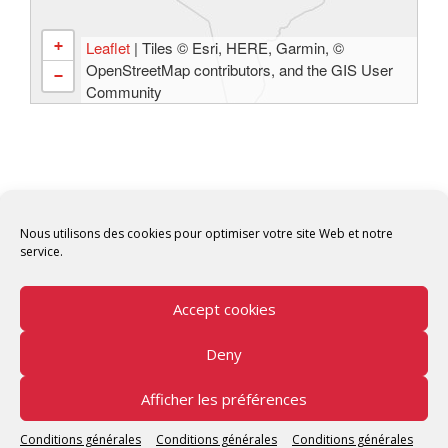
+
Leaflet
| Tiles © Esri, HERE, Garmin, ©
OpenStreetMap contributors, and the GIS User
−
Community
Nous utilisons des cookies pour optimiser votre site Web et notre
service.
Accept cookies
Deny
Copyright © 2026 Tunisian Fablabs Tous droits
réservés.
Afficher les préférences
Tunisian Fablabs
by OpenFab Tunisia - Powered by
Conditions générales
Conditions générales
Conditions générales