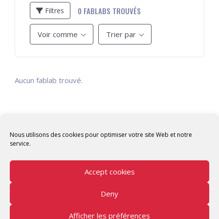
0
FABLABS TROUVÉS
Filtres
Voir comme
Trier par
Aucun fablab trouvé.
Nous utilisons des cookies pour optimiser votre site Web et notre
service.
Accept cookies
Deny
Copyright © 2026 Tunisian Fablabs Tous droits
réservés.
Afficher les préférences