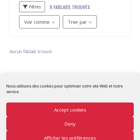
0
FABLABS TROUVÉS
Filtres
Voir comme
Trier par
Aucun fablab trouvé.
Nous utilisons des cookies pour optimiser votre site Web et notre
service.
Accept cookies
Deny
Copyright © 2026 Tunisian Fablabs Tous droits
réservés.
Afficher les préférences