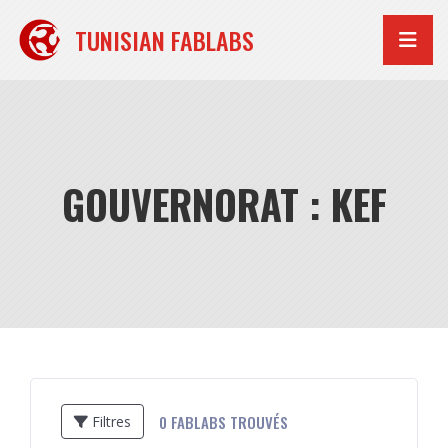
Aller
au
TUNISIAN FABLABS
contenu
GOUVERNORAT : KEF
0
FABLABS TROUVÉS
Filtres