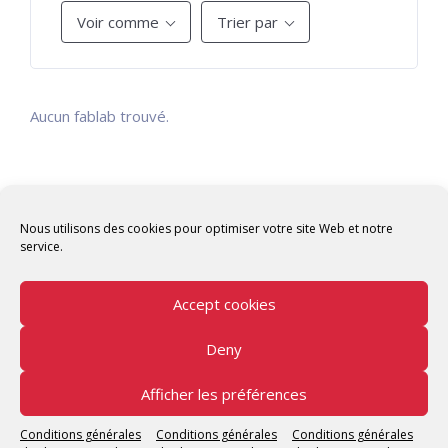
Voir comme
Trier par
Aucun fablab trouvé.
Nous utilisons des cookies pour optimiser votre site Web et notre
service.
Accept cookies
Deny
Copyright © 2026 Tunisian Fablabs Tous droits
réservés.
Afficher les préférences
Tunisian Fablabs
by OpenFab Tunisia - Powered by
Conditions générales
Conditions générales
Conditions générales