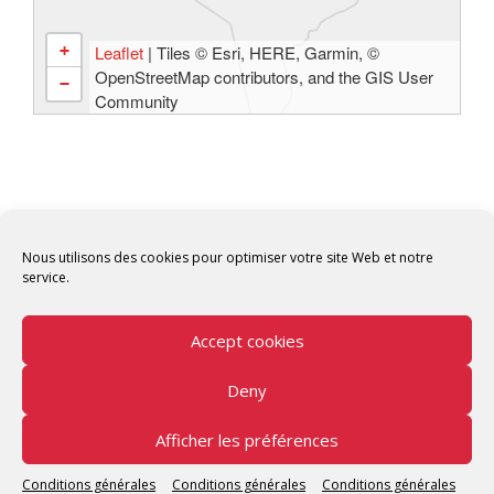
+
Leaflet
| Tiles © Esri, HERE, Garmin, ©
OpenStreetMap contributors, and the GIS User
−
Community
Nous utilisons des cookies pour optimiser votre site Web et notre
service.
Accept cookies
Deny
Copyright © 2026 Tunisian Fablabs Tous droits
réservés.
Afficher les préférences
Tunisian Fablabs
by OpenFab Tunisia - Powered by
Conditions générales
Conditions générales
Conditions générales