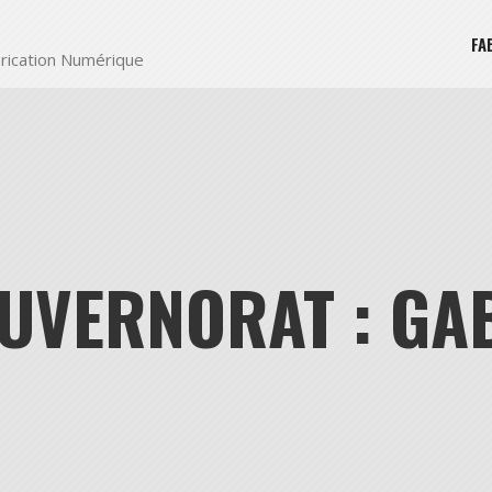
FA
rication Numérique
UVERNORAT : GA