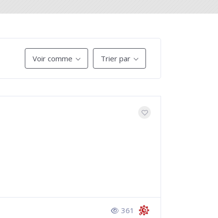
Voir comme
Trier par
361