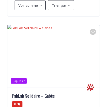
Voir comme
Trier par
Populaire
FabLab Solidaire – Gabès
0