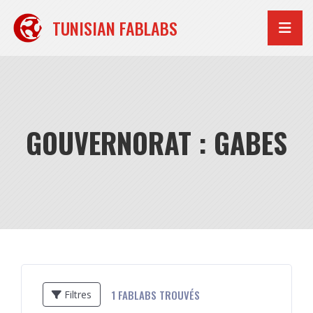
Aller
au
TUNISIAN FABLABS
contenu
GOUVERNORAT : GABES
1
FABLABS TROUVÉS
Filtres