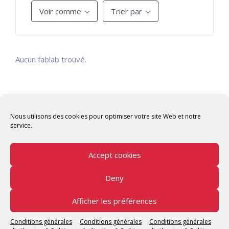
Voir comme
Trier par
Aucun fablab trouvé.
Nous utilisons des cookies pour optimiser votre site Web et notre
service.
Accept cookies
Deny
Copyright © 2026 Tunisian Fablabs Tous droits
réservés.
Afficher les préférences
Tunisian Fablabs
by OpenFab Tunisia - Powered by
Conditions générales
Conditions générales
Conditions générales