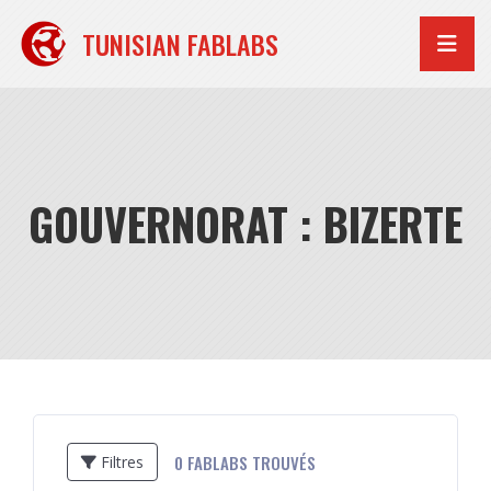
Aller
au
TUNISIAN FABLABS
contenu
GOUVERNORAT : BIZERTE
0
FABLABS TROUVÉS
Filtres