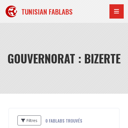
Aller
au
TUNISIAN FABLABS
contenu
GOUVERNORAT : BIZERTE
0
FABLABS TROUVÉS
Filtres