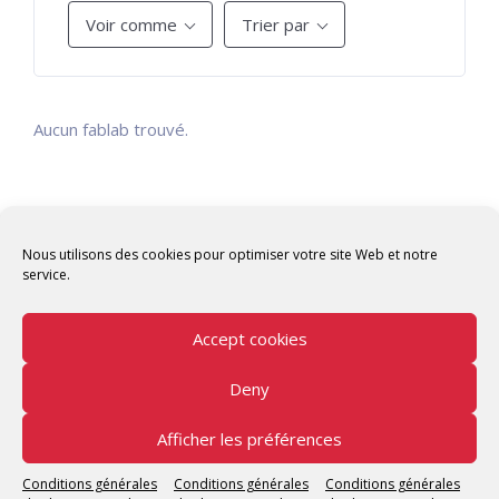
Voir comme
Trier par
Aucun fablab trouvé.
Nous utilisons des cookies pour optimiser votre site Web et notre
service.
Accept cookies
Deny
Copyright © 2026 Tunisian Fablabs Tous droits
réservés.
Afficher les préférences
Tunisian Fablabs
by OpenFab Tunisia - Powered by
Conditions générales
Conditions générales
Conditions générales