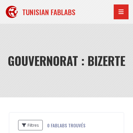
Aller
au
TUNISIAN FABLABS
contenu
GOUVERNORAT : BIZERTE
0
FABLABS TROUVÉS
Filtres