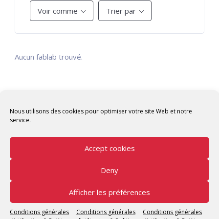
Voir comme
Trier par
Aucun fablab trouvé.
Nous utilisons des cookies pour optimiser votre site Web et notre
service.
Accept cookies
Deny
Copyright © 2026 Tunisian Fablabs Tous droits
réservés.
Afficher les préférences
Tunisian Fablabs
by OpenFab Tunisia - Powered by
Conditions générales
Conditions générales
Conditions générales