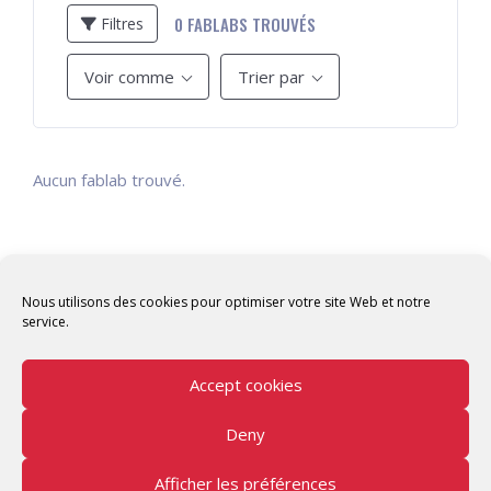
0
FABLABS TROUVÉS
Filtres
Voir comme
Trier par
Aucun fablab trouvé.
Nous utilisons des cookies pour optimiser votre site Web et notre
service.
Accept cookies
Deny
Copyright © 2026 Tunisian Fablabs Tous droits
réservés.
Afficher les préférences