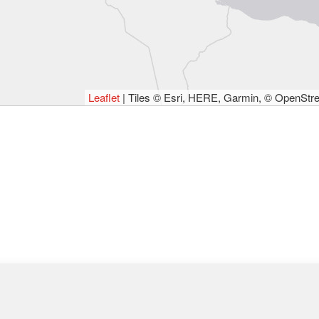
Leaflet
| Tiles © Esri, HERE, Garmin, © OpenStr
.