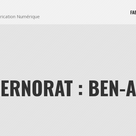
FA
rication Numérique
ERNORAT : BEN-