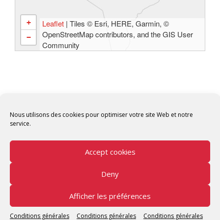
+
Leaflet
| Tiles © Esri, HERE, Garmin, ©
OpenStreetMap contributors, and the GIS User
−
Community
Nous utilisons des cookies pour optimiser votre site Web et notre
service.
Accept cookies
Deny
Copyright © 2026 Tunisian Fablabs Tous droits
réservés.
Afficher les préférences
Tunisian Fablabs
by OpenFab Tunisia - Powered by
Conditions générales
Conditions générales
Conditions générales