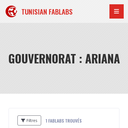
Aller
au
TUNISIAN FABLABS
contenu
GOUVERNORAT : ARIANA
1
FABLABS TROUVÉS
Filtres