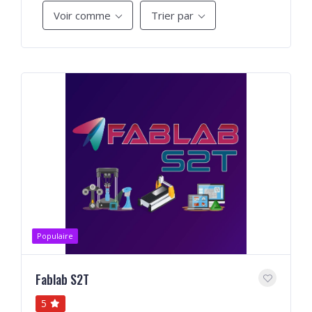
Voir comme
Trier par
Populaire
Fablab S2T
5