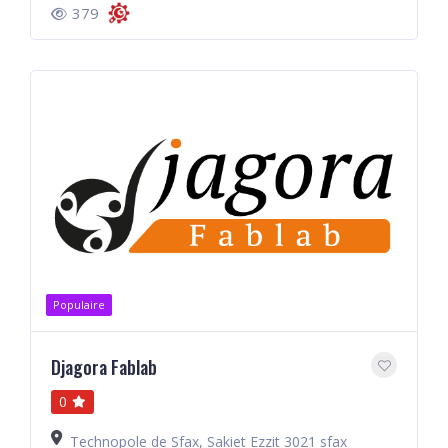
379
Populaire
Djagora Fablab
0
Technopole de Sfax, Sakiet Ezzit 3021 sfax