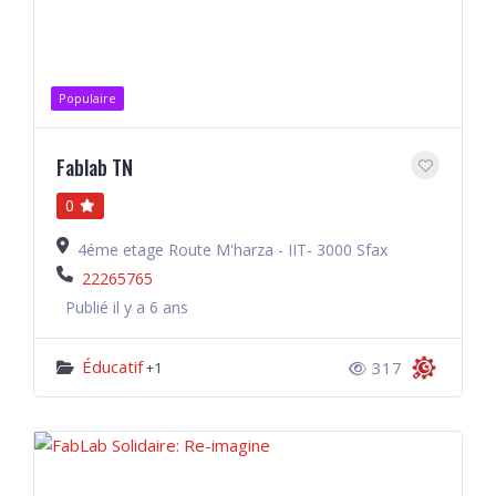
Populaire
Fablab TN
0
4éme etage Route M'harza - IIT- 3000 Sfax
22265765
Publié il y a 6 ans
Éducatif
317
+1