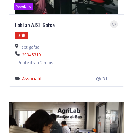
Populaire
FabLab AJST Gafsa
0
iset gafsa
29345319
Publié il y a 2 mois
Associatif
31