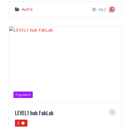
Autre
462
Populaire
LEVEL1 hub FabLab
0