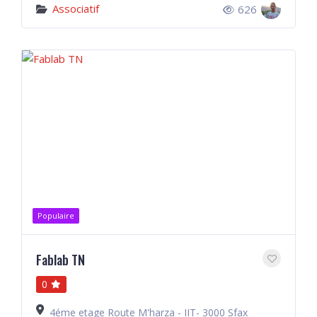
Associatif
626
Populaire
Fablab TN
0
4éme etage Route M'harza - IIT- 3000 Sfax