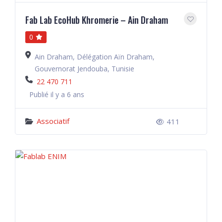
Fab Lab EcoHub Khromerie – Ain Draham
0
Ain Draham, Délégation Aïn Draham,
Gouvernorat Jendouba, Tunisie
22 470 711
Publié il y a 6 ans
Associatif
411