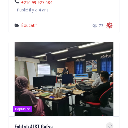
+216 99 927 684
Publié il y a 4 ans
Éducatif
73
Populaire
FabLab AJST Gafsa