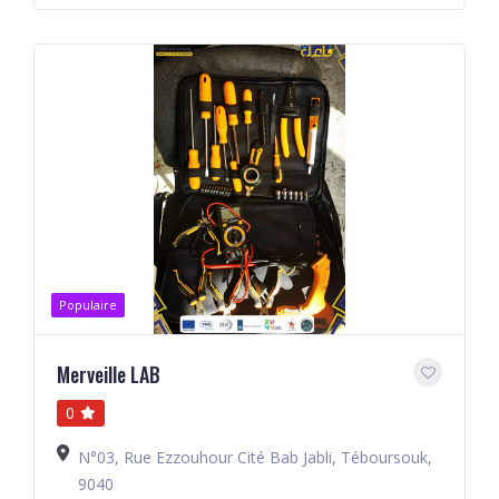
Populaire
Merveille LAB
0
N°03, Rue Ezzouhour Cité Bab Jabli, Téboursouk,
9040