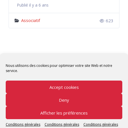
Publié il y a 6 ans
Associatif
623
Nous utilisons des cookies pour optimiser votre site Web et notre
service.
Accept cookies
Deny
Copyright © 2026 Tunisian Fablabs Tous droits
réservés.
Afficher les préférences
Tunisian Fablabs
by OpenFab Tunisia - Powered by
Conditions générales
Conditions générales
Conditions générales