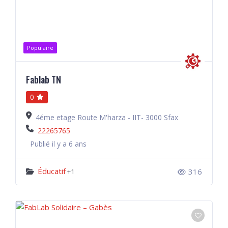
Populaire
Fablab TN
0
4éme etage Route M'harza - IIT- 3000 Sfax
22265765
Publié il y a 6 ans
Éducatif
316
+1