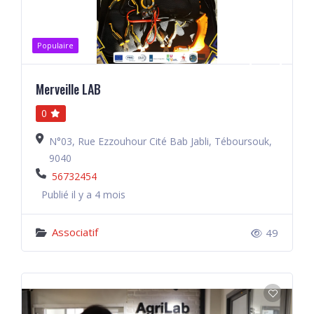
Populaire
Merveille LAB
0
N°03, Rue Ezzouhour Cité Bab Jabli, Téboursouk,
9040
56732454
Publié il y a 4 mois
Associatif
49