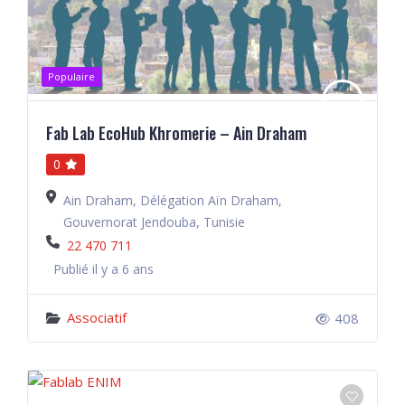
Populaire
Fab Lab EcoHub Khromerie – Ain Draham
0
Ain Draham, Délégation Aïn Draham,
Gouvernorat Jendouba, Tunisie
22 470 711
Publié il y a 6 ans
Associatif
408