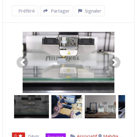
Préféré
Partager
Signaler
0
0Avis
Associatif
Mahdia
Populaire