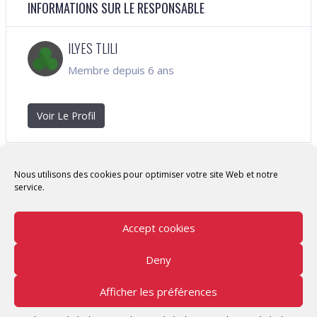
INFORMATIONS SUR LE RESPONSABLE
ILYES TLILI
Membre depuis 6 ans
Voir Le Profil
Nous utilisons des cookies pour optimiser votre site Web et notre
service.
Accept cookies
Deny
Copyright © 2026 Tunisian Fablabs Tous droits
réservés.
Afficher les préférences
Tunisian Fablabs
by OpenFab Tunisia - Powered by