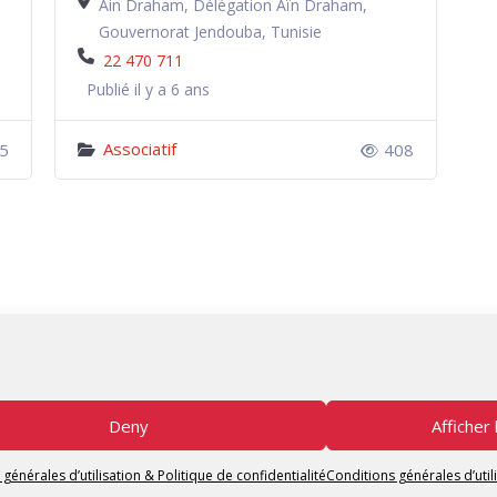
Ain Draham, Délégation Aïn Draham,
Gouvernorat Jendouba, Tunisie
22 470 711
Publié il y a 6 ans
Associatif
5
408
.
Deny
Afficher
Copyright © 2026 Tunisian Fablabs Tous droits réservés.
Tunisian Fablabs
by OpenFab Tunisia - Powered by
WordPress
.
générales d’utilisation & Politique de confidentialité
Conditions générales d’utili