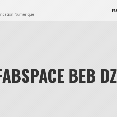
FA
rication Numérique
FABSPACE BEB D