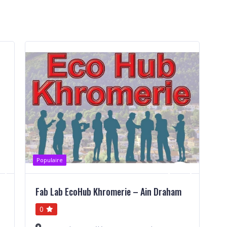
Populaire
P
Fab Lab EcoHub Khromerie – Ain Draham
E
0