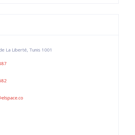
de La Liberté, Tunis 1001
887
682
elspace.co