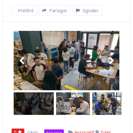
Préféré
Partager
Signaler
0
0Avis
Associatif
Tunis
Populaire