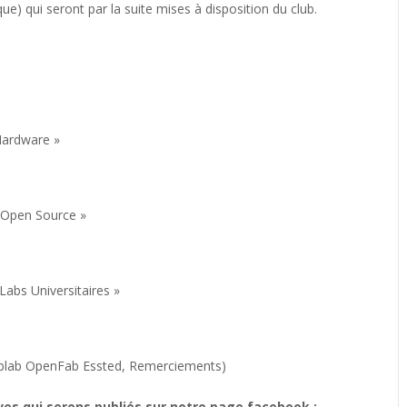
) qui seront par la suite mises à disposition du club.
Hardware »
 Open Source »
abs Universitaires »
ablab OpenFab Essted, Remerciements)
es qui serons publiés sur notre page facebook :