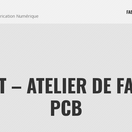
FA
rication Numérique
T – ATELIER DE F
PCB