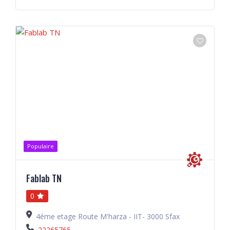
Populaire
Fablab TN
0
4éme etage Route M'harza - IIT- 3000 Sfax
22265765