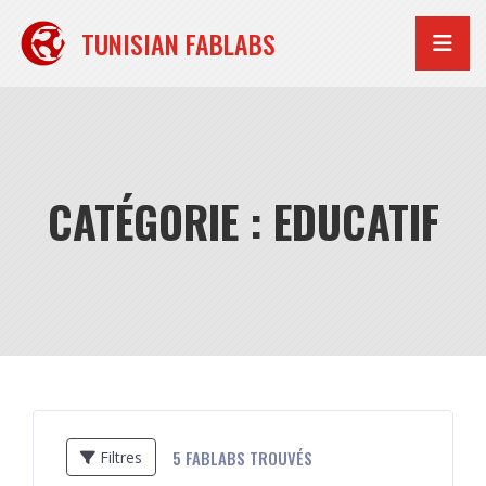
Aller
au
TUNISIAN FABLABS
contenu
CATÉGORIE : EDUCATIF
5
FABLABS TROUVÉS
Filtres