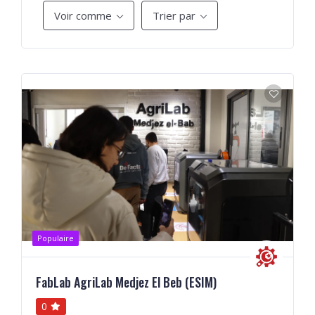
Voir comme
Trier par
Populaire
FabLab AgriLab Medjez El Beb (ESIM)
0