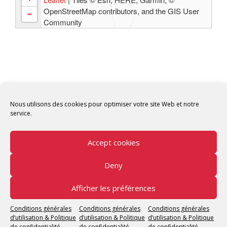
OpenStreetMap contributors, and the GIS User
−
Community
Nous utilisons des cookies pour optimiser votre site Web et notre
service.
Accept cookies
Deny
Copyright © 2026 Tunisian Fablabs Tous droits
réservés.
Afficher les préférences
Tunisian Fablabs
by OpenFab Tunisia - Powered by
Conditions générales
Conditions générales
Conditions générales
WordPress
.
d’utilisation & Politique
d’utilisation & Politique
d’utilisation & Politique
de confidentialité
de confidentialité
de confidentialité