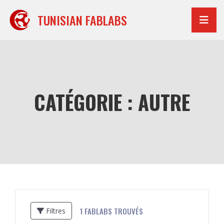
Aller
au
TUNISIAN FABLABS
contenu
CATÉGORIE : AUTRE
1
FABLABS TROUVÉS
Filtres