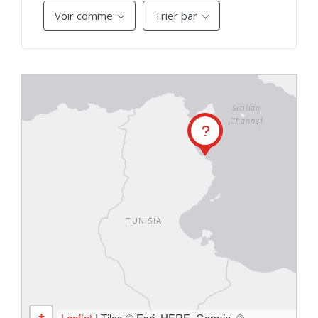
Voir comme
Trier par
+
Leaflet
| Tiles © Esri, HERE, Garmin, ©