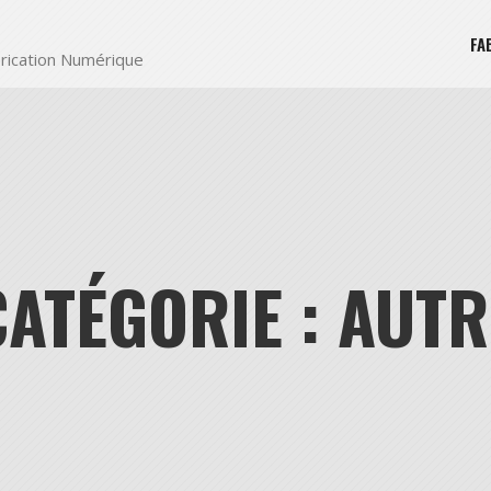
FA
rication Numérique
CATÉGORIE : AUTR