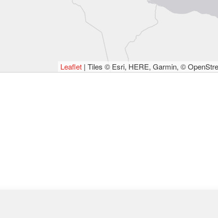
Leaflet
| Tiles © Esri, HERE, Garmin, © OpenStr
.