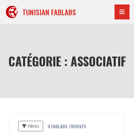
Aller
au
TUNISIAN FABLABS
contenu
CATÉGORIE : ASSOCIATIF
9
FABLABS TROUVÉS
Filtres