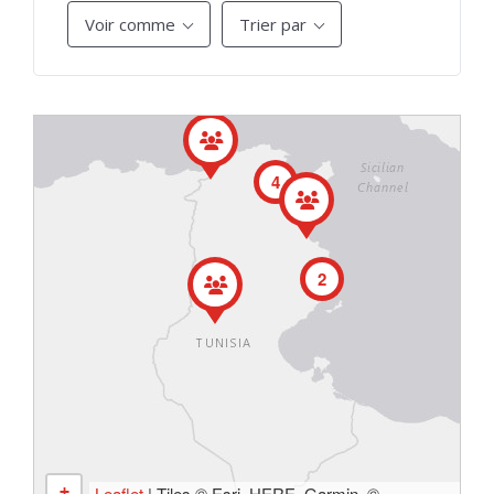
Voir comme
Trier par
4
2
+
Leaflet
| Tiles © Esri, HERE, Garmin, ©