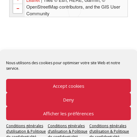
OpenStreetMap contributors, and the GIS User
−
Community
Nous utilisons des cookies pour optimiser votre site Web et notre
service.
Accept cookies
Deny
Copyright © 2026 Tunisian Fablabs Tous droits
réservés.
Afficher les préférences
Tunisian Fablabs
by OpenFab Tunisia - Powered by
Conditions générales
Conditions générales
Conditions générales
WordPress
.
d’utilisation & Politique
d’utilisation & Politique
d’utilisation & Politique
de confidentialité
de confidentialité
de confidentialité