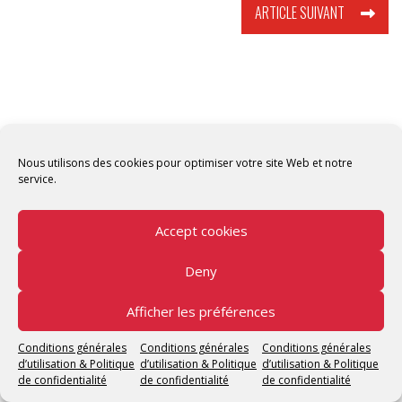
ARTICLE SUIVANT
Nous utilisons des cookies pour optimiser votre site Web et notre
Copyright © 2026 Tunisian Fablabs Tous droits
service.
réservés.
Tunisian Fablabs
by OpenFab Tunisia - Powered by
Accept cookies
WordPress
.
Deny
Afficher les préférences
Conditions générales
Conditions générales
Conditions générales
d’utilisation & Politique
d’utilisation & Politique
d’utilisation & Politique
de confidentialité
de confidentialité
de confidentialité